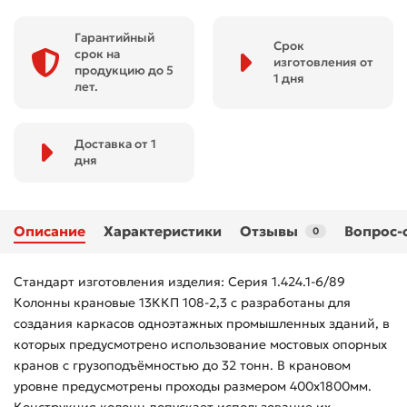
Гарантийный
Срок
срок на
изготовления от
продукцию до 5
1 дня
лет.
Доставка от 1
дня
Описание
Характеристики
Отзывы
Вопрос-
0
Стандарт изготовления изделия: Серия 1.424.1-6/89
Колонны крановые 13ККП 108-2,3 с разработаны для
создания каркасов одноэтажных промышленных зданий, в
которых предусмотрено использование мостовых опорных
кранов с грузоподъёмностью до 32 тонн. В крановом
уровне предусмотрены проходы размером 400х1800мм.
Конструкция колонн допускает использование их