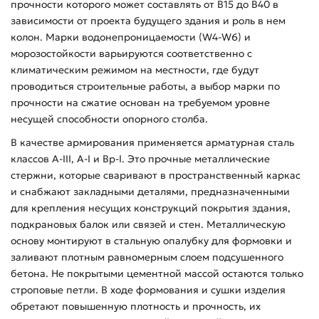
прочности которого может составлять от В15 до В40 в
зависимости от проекта будущего здания и роль в нем
колон. Марки водонепроницаемости (W4-W6) и
морозостойкости варьируются соответственно с
климатическим режимом на местности, где будут
проводиться строительные работы, а выбор марки по
прочности на сжатие основан на требуемом уровне
несущей способности опорного столба.
В качестве армирования применяется арматурная сталь
классов А-ІІІ, А-І и Вр-І. Это прочные металлические
стержни, которые сваривают в пространственный каркас
и снабжают закладными деталями, предназначенными
для крепления несущих конструкций покрытия здания,
подкрановых балок или связей и стен. Металлическую
основу монтируют в стальную опалубку для формовки и
заливают плотным равномерным слоем подсушенного
бетона. Не покрытыми цементной массой остаются только
строповые петли. В ходе формования и сушки изделия
обретают повышенную плотность и прочность, их