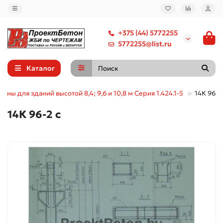
+375 (44) 5772255
5772255@list.ru
Каталог
нны для зданий высотой 8,4; 9,6 и 10,8 м Серия 1.424.1-5
14К 96-2
14К 96-2 с