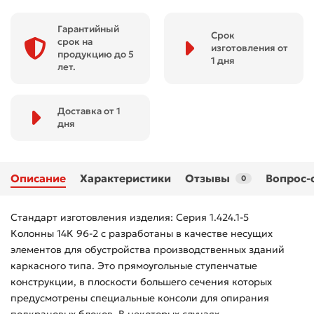
Гарантийный
Срок
срок на
изготовления от
продукцию до 5
1 дня
лет.
Доставка от 1
дня
Описание
Характеристики
Отзывы
Вопрос-
0
Стандарт изготовления изделия: Серия 1.424.1-5
Колонны 14К 96-2 с разработаны в качестве несущих
элементов для обустройства производственных зданий
каркасного типа. Это прямоугольные ступенчатые
конструкции, в плоскости большего сечения которых
предусмотрены специальные консоли для опирания
подкрановых блоков. В некоторых случаях