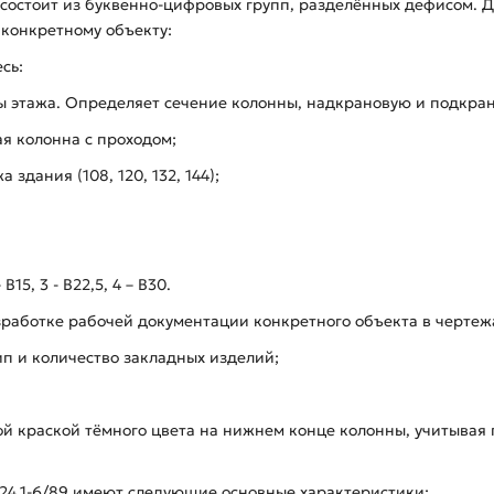
состоит из буквенно-цифровых групп, разделённых дефисом. Дв
 конкретному объекту:
сь:
ы этажа. Определяет сечение колонны, надкрановую и подкрано
ая колонна с проходом;
 здания (108, 120, 132, 144);
15, 3 - В22,5, 4 – В30.
зработке рабочей документации конкретного объекта в черте
п и количество закладных изделий;
 краской тёмного цвета на нижнем конце колонны, учитывая г
424.1-6/89 имеют следующие основные характеристики: