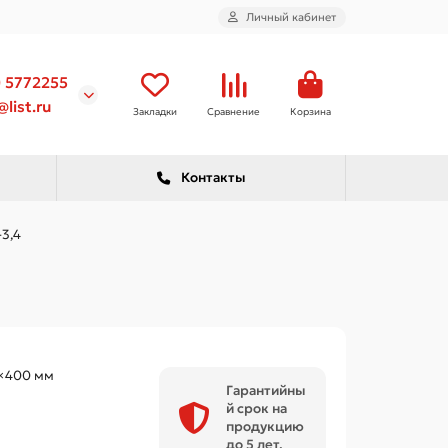
Личный кабинет
) 5772255
list.ru
Закладки
Сравнение
Корзина
Контакты
3,4
×400 мм
Гарантийны
й срок на
продукцию
до 5 лет.