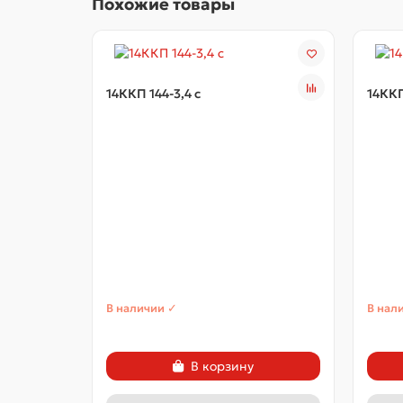
Похожие товары
14ККП 144-3,4 с
14ККП
В наличии ✓
В нал
В корзину