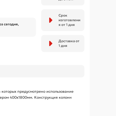
Срок
изготовлени
з сегодня,
я от 1 дня
Доставка от
1 дня
в которых предусмотрено использование
мером 400х1800мм. Конструкция колонн