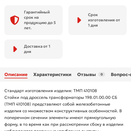
Гарантийный
Срок
срок на
изготовления от
продукцию до 5
1 дня
лет.
Доставка от 1
дня
Описание
Характеристики
Отзывы
Вопрос-
0
Стандарт изготовления изделия: ТМП 410108
Стойки под дроссель трансформаторы 198.01.00.00 СБ
(ТМП 410108) представляют собой железобетонные
изделия со множеством конструктивных особенностей. В
поперечном сечении элементы имеют прямоугольную
форму, в то время как при рассмотрении сбоку в изделии
наблюдаются различные углубление выступы.