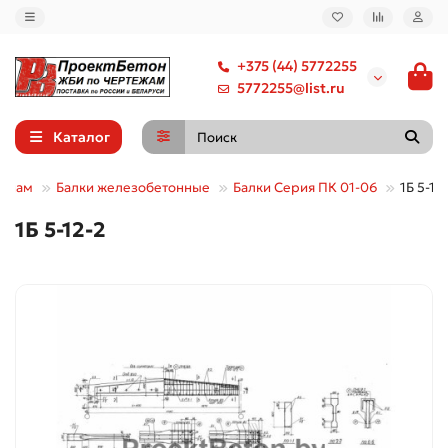
+375 (44) 5772255
5772255@list.ru
Каталог
уппам
Балки железобетонные
Балки Серия ПК 01-06
1Б 5-12
1Б 5-12-2