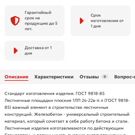
Гарантийный
Срок
срок на
изготовления от
продукцию до 5
1 дня
лет.
Доставка от 1
дня
Описание
Характеристики
Отзывы
Вопрос-
0
Стандарт изготовления изделия: ГОСТ 9818-85
Лестничные площадки плоские 1ЛП 24-22в-4 л (ГОСТ 9818-
85) важный элемент в строительстве лестничных
конструкций. Железобетон - универсальный строительный
материал, который сочетает в себе работу бетона и стали.
Лестничные изделия изготавливаются по действующим
Стандартам, и должны иметь высокие эксплуатационные