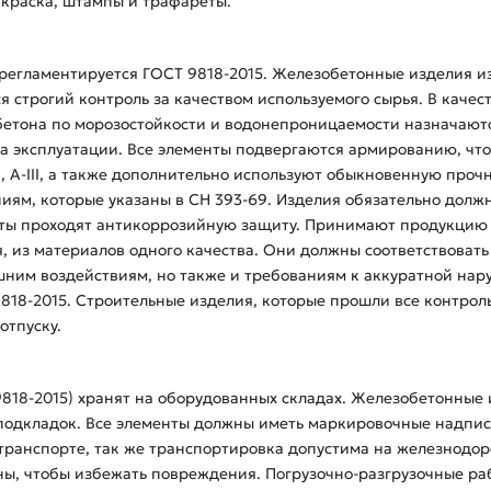
 краска, штампы и трафареты.
регламентируется ГОСТ 9818-2015. Железобетонные изделия и
 строгий контроль за качеством используемого сырья. В качес
бетона по морозостойкости и водонепроницаемости назначают
на эксплуатации. Все элементы подвергаются армированию, чт
 A-III, а также дополнительно используют обыкновенную прочн
ниям, которые указаны в СН 393-69. Изделия обязательно долж
нты проходят антикоррозийную защиту. Принимают продукцию 
, из материалов одного качества. Они должны соответствовать 
шним воздействиям, но также и требованиям к аккуратной нар
818-2015. Строительные изделия, которые прошли все контро
отпуску.
818-2015) хранят на оборудованных складах. Железобетонные
 подкладок. Все элементы должны иметь маркировочные надпис
 транспорте, так же транспортировка допустима на железнодо
ы, чтобы избежать повреждения. Погрузочно-разгрузочные ра