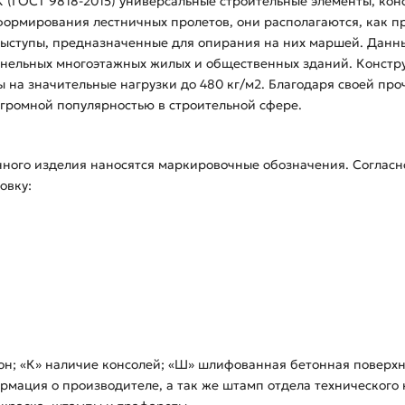
 (ГОСТ 9818-2015) универсальные строительные элементы, кон
формирования лестничных пролетов, они располагаются, как п
ыступы, предназначенные для опирания на них маршей. Данн
анельных многоэтажных жилых и общественных зданий. Констр
 на значительные нагрузки до 480 кг/м2. Благодаря своей про
огромной популярностью в строительной сфере.
нного изделия наносятся маркировочные обозначения. Согласн
овку:
он; «К» наличие консолей; «Ш» шлифованная бетонная поверхн
ормация о производителе, а так же штамп отдела технического