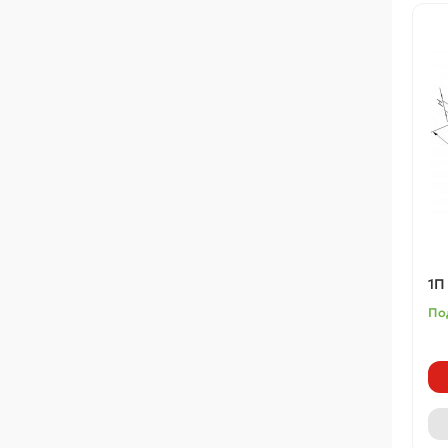
1П
По