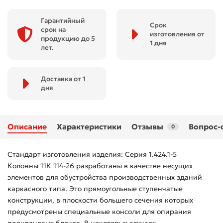
Гарантийный
Срок
срок на
изготовления от
продукцию до 5
1 дня
лет.
Доставка от 1
дня
Описание
Характеристики
Отзывы
Вопрос-
0
Стандарт изготовления изделия: Серия 1.424.1-5
Колонны 11К 114-26 разработаны в качестве несущих
элементов для обустройства производственных зданий
каркасного типа. Это прямоугольные ступенчатые
конструкции, в плоскости большего сечения которых
предусмотрены специальные консоли для опирания
подкрановых блоков. В некоторых случаях