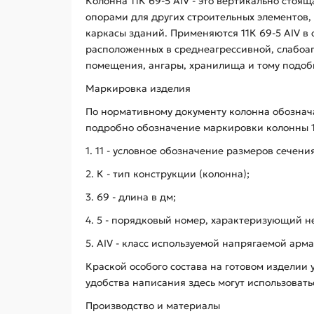
Колонна 11К 69-5 АIV - это вертикально сто
опорами для других строительных элементов,
каркасы зданий. Применяются 11К 69-5 АIV в
расположенных в среднеагрессивной, слабоаг
помещения, ангары, хранилища и тому подоб
Маркировка изделия
По нормативному документу колонна обознач
подробно обозначение маркировки колонны 11
1. 11 - условное обозначение размеров сечени
2. К - тип конструкции (колонна);
3. 69 - длина в дм;
4. 5 - порядковый номер, характеризующий н
5. AIV - класс используемой напрягаемой арма
Краской особого состава на готовом изделии 
удобства написания здесь могут использоват
Производство и материалы