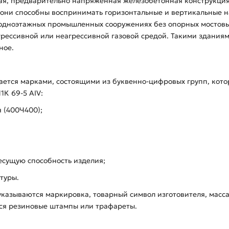
ящая, предварительно напряженная железобетонная конструкци
 они способны воспринимать горизонтальные и вертикальные н
 одноэтажных промышленных сооружениях без опорных мостовых 
рессивной или неагрессивной газовой средой. Такими зданиям
ное.
ается марками, состоящими из буквенно-цифровых групп, кот
К 69-5 АIV:
я (400Ч400);
есущую способность изделия;
туры.
указываются маркировка, товарный символ изготовителя, масса
ься резиновые штампы или трафареты.