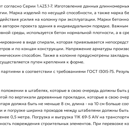
т согласно Серии 1.423.1-7. Изготовление данных длинномерны
гии. Марка изделий по несущей способности, а также марка б
 действия усилия на колонну при эксплуатации. Марки бетонно
автором проекта здания в индивидуальном порядке. Важным ус
вной среды, используется бетон нормальной плотности, а в с
рмирование в виде спирали, которая привязывается непосредс
метров и по концам конструкции. Напряжение арматуры произв
мическим способом. Также в колонне предусмотрены закладны
осуществляется путем крепления к форме.
 партиями в соответствии с требованиями ГОСТ I30I5-75. Резул
положении в штабелях, которые в свою очередь должны быть 
гой по вертикали деревянные прокладки, которые в свою очер
аря должна быть не меньше 8 см, длина - на 10 см больше со
и и погрузке ширина проходов между штабелями должны быть 
нее 0,5 метра. Погрузка и выгрузка 11К 69-5 АIV на транспор
ность повреждения строительных элементов. При перевозке ко