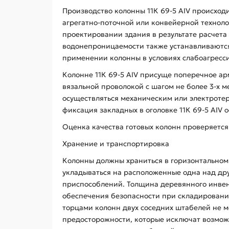
Производство колонны 11К 69-5 АIV происходи
агрегатно-поточной или конвейерной техноло
проектировании здания в результате расчета
водонепроницаемости также устанавливаются 
применении колонны в условиях слабоагресси
Колонне 11К 69-5 АIV присуще поперечное а
вязальной проволокой с шагом не более 3-х 
осуществляться механическим или электротер
фиксация закладных в оголовке 11К 69-5 АIV 
Оценка качества готовых колонн проверяется
Хранение и транспортировка
Колонны должны храниться в горизонтальном 
укладываться на расположенные одна над дру
приспособлений. Толщина деревянного инвент
обеспечения безопасности при складировани
торцами колонн двух соседних штабелей не ме
предосторожности, которые исключат возмож