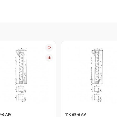
9-6 АIV
11К 69-6 АV