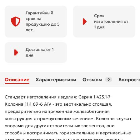
Гарантийный
Срок
срок на
изготовления от
продукцию до 5
1 дня
лет.
Доставка от 1
дня
Описание
Характеристики
Отзывы
Вопрос-
0
Стандарт изготовления изделия: Серия 1.423.1-7
Колонна 11К 69-6 АIV - это вертикально стоящая,
предварительно напряженная железобетонная
конструкция с прямоугольным сечением. Колонны служат
опорами для других строительных элементов, они
способны воспринимать горизонтальные и вертикальные
нагрузки, поэтому с помощью них создаются каркасы