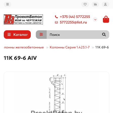
+375 (44) 5772255
5772255@list.ru
Каталог
Колонны железобетонные
Колонны Серия 1.423.1-7
11К 69-6 А
11К 69-6 АIV