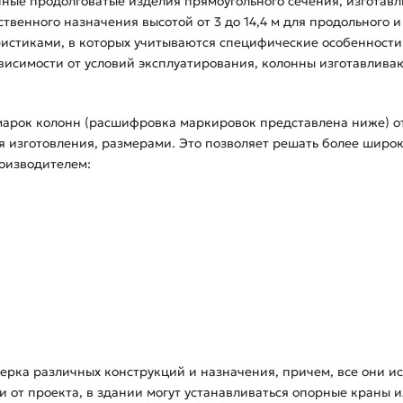
нные продолговатые изделия прямоугольного сечения, изготав
твенного назначения высотой от 3 до 14,4 м для продольного 
стиками, в которых учитываются специфические особенности з
ависимости от условий эксплуатирования, колонны изготавлив
арок колонн (расшифровка маркировок представлена ниже) от
 изготовления, размерами. Это позволяет решать более широки
оизводителем:
верка различных конструкций и назначения, причем, все они и
 от проекта, в здании могут устанавливаться опорные краны ил