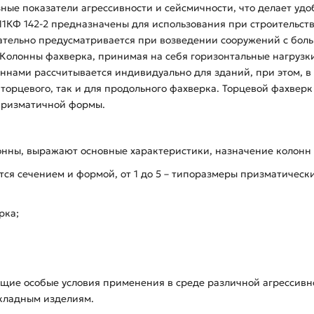
зные показатели агрессивности и сейсмичности, что делает у
11КФ 142-2 предназначены для использования при строительс
ательно предусматривается при возведении сооружений с больш
 Колонны фахверка, принимая на себя горизонтальные нагрузк
нами рассчитывается индивидуально для зданий, при этом, в з
торцевого, так и для продольного фахверка. Торцевой фахвер
 призматичной формы.
нны, выражают основные характеристики, назначение колонн (
тся сечением и формой, от 1 до 5 – типоразмеры призматически
рка;
щие особые условия применения в среде различной агрессивно
акладным изделиям.