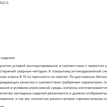
42-2:
 изделия
 учетом условий эксплуатирования, в соответствии с проектом
 стержней сварным методом. К покрытому антикоррозийной см
сью класса В 15 по прочности на сжатие. По достижении бетон
рждающих качество и соответствие требуемым параметрам, по
ования в условиях агрессивной среды, колонны изготавливаютс
ичество закладных изделий различается и должно отображаться
ования, а так же, полностью решить вопрос горизонтальных на
ние