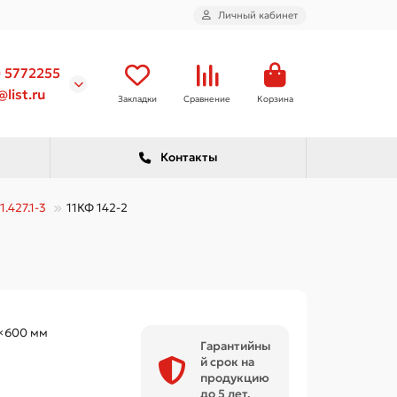
Личный кабинет
) 5772255
list.ru
Закладки
Сравнение
Корзина
Контакты
1.427.1-3
11КФ 142-2
×600 мм
Гарантийны
й срок на
продукцию
до 5 лет.