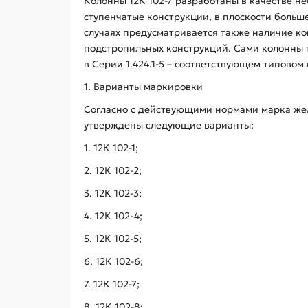
Колонны 12К 102-7 разработаны в качестве н
ступенчатые конструкции, в плоскости больш
случаях предусматривается также наличие ко
подстропильных конструкций. Сами колонны 
в Серии 1.424.1-5 – соответствующем типовом 
1. Варианты маркировки
Согласно с действующими нормами марка жел
утверждены следующие варианты:
1. 12К 102-1;
2. 12К 102-2;
3. 12К 102-3;
4. 12К 102-4;
5. 12К 102-5;
6. 12К 102-6;
7. 12К 102-7;
8. 12К 102-8;