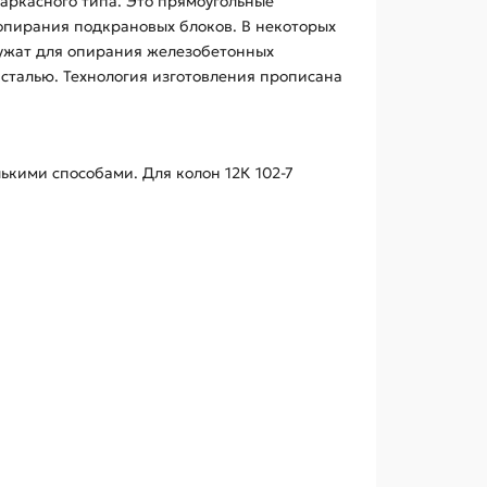
аркасного типа. Это прямоугольные
опирания подкрановых блоков. В некоторых
лужат для опирания железобетонных
сталью. Технология изготовления прописана
кими способами. Для колон 12К 102-7