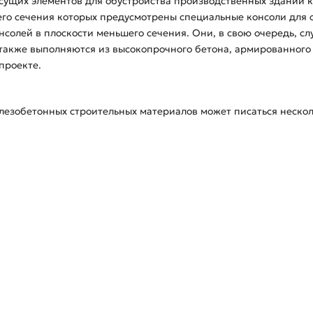
есущих элементов для обустройства производственных зданий к
его сечения которых предусмотрены специальные консоли для 
нсолей в плоскости меньшего сечения. Они, в свою очередь, с
также выполняются из высокопрочного бетона, армированного 
проекте.
езобетонных строительных материалов может писаться несколь