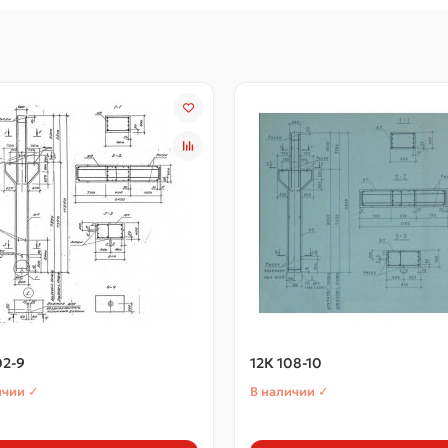
02-9
12К 108-10
ичии ✓
В наличии ✓