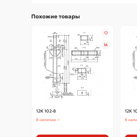
Похожие товары
12К 102-8
12К 1
В наличии ✓
В нал