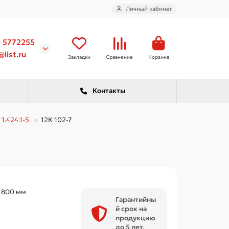
Личный кабинет
) 5772255
list.ru
Закладки
Сравнение
Корзина
Контакты
1.424.1-5
12К 102-7
×800 мм
Гарантийны
й срок на
продукцию
до 5 лет.