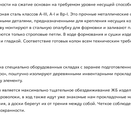
ности на сжатие основан на требуемом уровне несущей способн
ая сталь классов А-ІІІ, А-І и Вр-І. Это прочные металлические
дными деталями, предназначенными для крепления несущих ко
нову монтируют в стальную опалубку для формовки и заливают
аются только строповые петли. В ходе формования и сушки из
й и гладкой. Соответствие готовых колон всем техническим тре
 на специально оборудованных складах с заранее подготовлен
бро», поштучно изолируют деревянными инвентарными прокла
у элементу.
 является максимально тщательное обездвиживание ЖБ изделий
проволоки, в ход также идут уже знакомые нам прокладочные 
я, а доски берегут их от трения между собой. Четкое соблюде
сохранности.