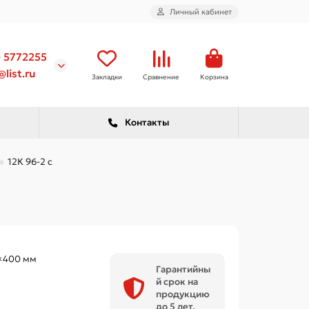
Личный кабинет
) 5772255
list.ru
Закладки
Сравнение
Корзина
Контакты
12К 96-2 с
×400 мм
Гарантийны
й срок на
продукцию
до 5 лет.