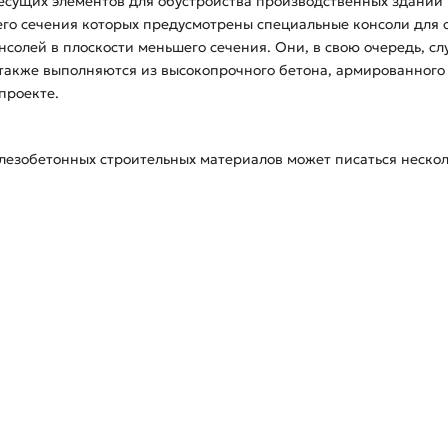
несущих элементов для обустройства производственных зданий 
его сечения которых предусмотрены специальные консоли для 
нсолей в плоскости меньшего сечения. Они, в свою очередь, с
также выполняются из высокопрочного бетона, армированного 
проекте.
езобетонных строительных материалов может писаться несколь