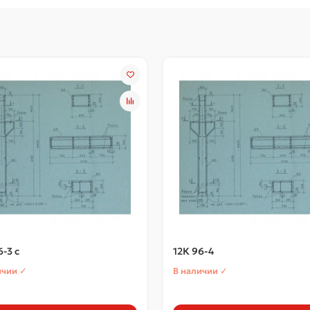
6-3 с
12К 96-4
ичии ✓
В наличии ✓