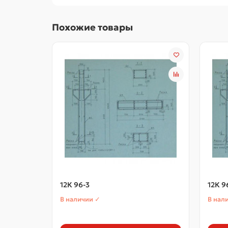
Похожие товары
12К 96-3
12К 9
В наличии ✓
В нал