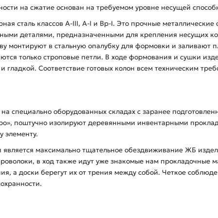
ности на сжатие основан на требуемом уровне несущей способн
ая сталь классов А-ІІІ, А-І и Вр-І. Это прочные металлические
дными деталями, предназначенными для крепления несущих ко
нову монтируют в стальную опалубку для формовки и заливают
аются только строповые петли. В ходе формования и сушки из
й и гладкой. Соответствие готовых колон всем техническим тре
с на специально оборудованных складах с заранее подготовле
бро», поштучно изолируют деревянными инвентарными прокла
у элементу.
 является максимально тщательное обездвиживание ЖБ изделий
проволоки, в ход также идут уже знакомые нам прокладочные 
я, а доски берегут их от трения между собой. Четкое соблюде
сохранности.