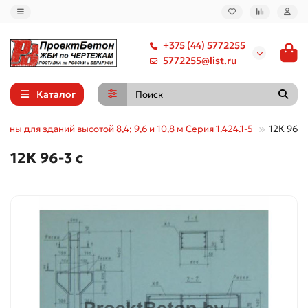
+375 (44) 5772255
5772255@list.ru
Каталог
нны для зданий высотой 8,4; 9,6 и 10,8 м Серия 1.424.1-5
12К 96-3
12К 96-3 с