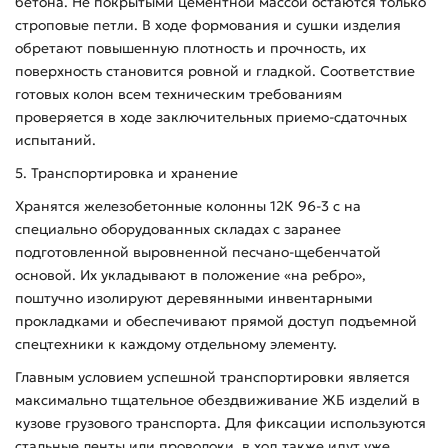
бетона. Не покрытыми цементной массой остаются только
строповые петли. В ходе формования и сушки изделия
обретают повышенную плотность и прочность, их
поверхность становится ровной и гладкой. Соответствие
готовых колон всем техническим требованиям
проверяется в ходе заключительных приемо-сдаточных
испытаний.
5. Транспортировка и хранение
Хранятся железобетонные колонны 12К 96-3 с на
специально оборудованных складах с заранее
подготовленной выровненной песчано-щебенчатой
основой. Их укладывают в положение «на ребро»,
поштучно изолируют деревянными инвентарными
прокладками и обеспечивают прямой доступ подъемной
спецтехники к каждому отдельному элементу.
Главным условием успешной транспортировки является
максимально тщательное обездвиживание ЖБ изделий в
кузове грузового транспорта. Для фиксации используются
стальные ленты или проволоки, в ход также идут уже