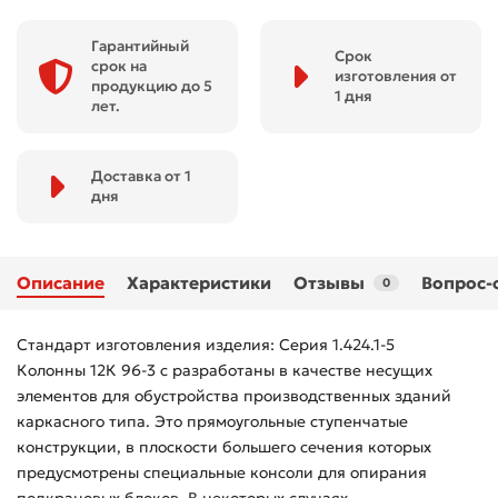
Гарантийный
Срок
срок на
изготовления от
продукцию до 5
1 дня
лет.
Доставка от 1
дня
Описание
Характеристики
Отзывы
Вопрос-
0
Стандарт изготовления изделия: Серия 1.424.1-5
Колонны 12К 96-3 с разработаны в качестве несущих
элементов для обустройства производственных зданий
каркасного типа. Это прямоугольные ступенчатые
конструкции, в плоскости большего сечения которых
предусмотрены специальные консоли для опирания
подкрановых блоков. В некоторых случаях