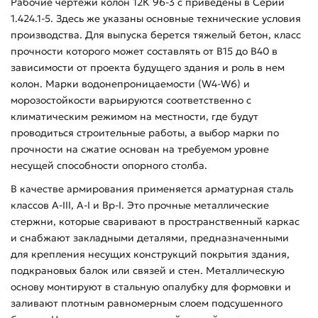
Рабочие чертежи колон 12К 96-3 с приведены в Серии
1.424.1-5. Здесь же указаны основные технические условия
производства. Для выпуска берется тяжелый бетон, класс
прочности которого может составлять от В15 до В40 в
зависимости от проекта будущего здания и роль в нем
колон. Марки водонепроницаемости (W4-W6) и
морозостойкости варьируются соответственно с
климатическим режимом на местности, где будут
проводиться строительные работы, а выбор марки по
прочности на сжатие основан на требуемом уровне
несущей способности опорного столба.
В качестве армирования применяется арматурная сталь
классов А-ІІІ, А-І и Вр-І. Это прочные металлические
стержни, которые сваривают в пространственный каркас
и снабжают закладными деталями, предназначенными
для крепления несущих конструкций покрытия здания,
подкрановых балок или связей и стен. Металлическую
основу монтируют в стальную опалубку для формовки и
заливают плотным равномерным слоем подсушенного