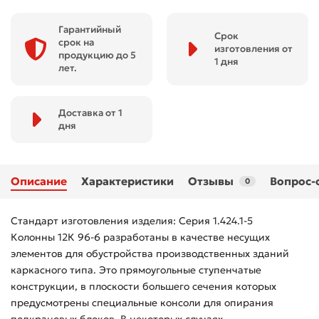
Гарантийный
Срок
срок на
изготовления от
продукцию до 5
1 дня
лет.
Доставка от 1
дня
Описание
Характеристики
Отзывы
Вопрос-
0
Стандарт изготовления изделия: Серия 1.424.1-5
Колонны 12К 96-6 разработаны в качестве несущих
элементов для обустройства производственных зданий
каркасного типа. Это прямоугольные ступенчатые
конструкции, в плоскости большего сечения которых
предусмотрены специальные консоли для опирания
подкрановых блоков. В некоторых случаях