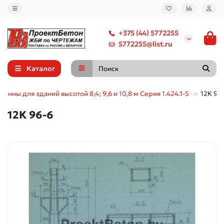
+375 (44) 5772255
5772255@list.ru
Каталог
лонны для зданий высотой 8,4; 9,6 и 10,8 м Серия 1.424.1-5
12К 96
12К 96-6