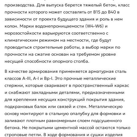
производства. Для выпуска берется тяжелый бетон, класс
прочности которого может составлять от В15 до В40 в
зависимости от проекта будущего здания и роль в нем
колон. Марки водонепроницаемости (W4-W6) и
морозостойкости варьируются соответственно с
климатическим режимом на местности, где будут
проводиться строительные работы, а выбор марки по
прочности на сжатие основан на требуемом уровне
несущей способности опорного столба.
В качестве армирования применяется арматурная сталь
классов А-ІІІ, А-І и Вр-І. Это прочные металлические
стержни, которые сваривают в пространственный каркас
и снабжают закладными деталями, предназначенными
для крепления несущих конструкций покрытия здания,
подкрановых балок или связей и стен. Металлическую
основу монтируют в стальную опалубку для формовки и
заливают плотным равномерным слоем подсушенного
бетона. Не покрытыми цементной массой остаются только
строповые петли. В ходе формования и сушки изделия