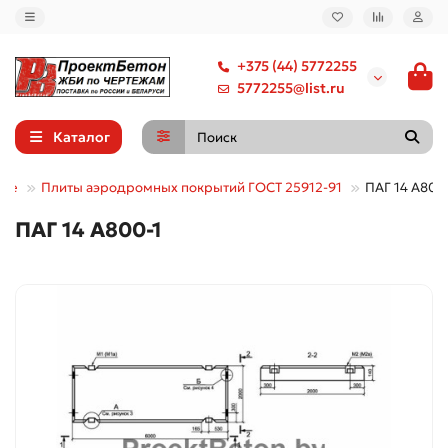
+375 (44) 5772255
5772255@list.ru
Каталог
ные
Плиты аэродромных покрытий ГОСТ 25912-91
ПАГ 14 А800
ПАГ 14 А800-1