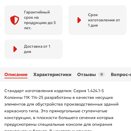
Гарантийный
Срок
срок на
изготовления от
продукцию до 5
1 дня
лет.
Доставка от 1
дня
Описание
Характеристики
Отзывы
Вопрос-
0
Стандарт изготовления изделия: Серия 1.424.1-5
Колонны 11К 114-25 разработаны в качестве несущих
элементов для обустройства производственных зданий
каркасного типа. Это прямоугольные ступенчатые
конструкции, в плоскости большего сечения которых
предусмотрены специальные консоли для опирания
подкрановых блоков. В некоторых случаях