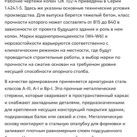
Рабочие чертежи колон 12К 102-4 приведены в Серии
1.424.1-5. Здесь же указаны основные технические условия
производства. Для выпуска берется тяжелый бетон, класс
прочности которого может составлять от В15 до В40 в
зависимости от проекта будущего здания и роль в нем
колон. Марки водонепроницаемости (W4-W6) и
морозостойкости варьируются соответственно с
климатическим режимом на местности, где будут
проводиться строительные работы, а выбор марки по
прочности на сжатие основан на требуемом уровне
несущей способности опорного столба.
В качестве армирования применяется арматурная сталь
классов А-ІІІ, А-І и Вр-І. Это прочные металлические
стержни, которые сваривают в пространственный каркас
и снабжают закладными деталями, предназначенными
для крепления несущих конструкций покрытия здания,
подкрановых балок или связей и стен. Металлическую
основу монтируют в стальную опалубку для формовки и
заливают плотным равномерным слоем подсушенного