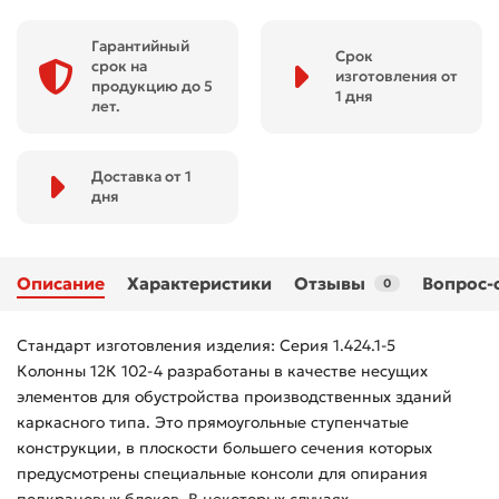
Гарантийный
Срок
срок на
изготовления от
продукцию до 5
1 дня
лет.
Доставка от 1
дня
Описание
Характеристики
Отзывы
Вопрос-
0
Стандарт изготовления изделия: Серия 1.424.1-5
Колонны 12К 102-4 разработаны в качестве несущих
элементов для обустройства производственных зданий
каркасного типа. Это прямоугольные ступенчатые
конструкции, в плоскости большего сечения которых
предусмотрены специальные консоли для опирания
подкрановых блоков. В некоторых случаях