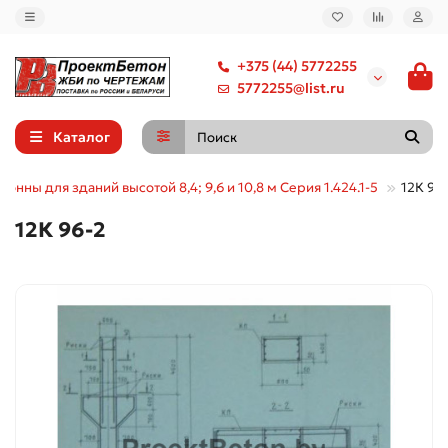
+375 (44) 5772255
5772255@list.ru
Каталог
лонны для зданий высотой 8,4; 9,6 и 10,8 м Серия 1.424.1-5
12К 96
12К 96-2