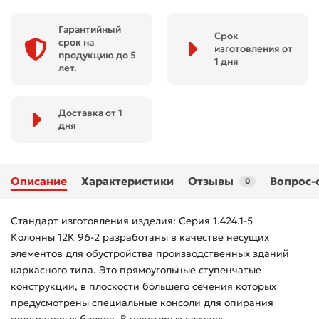
Гарантийный
Срок
срок на
изготовления от
продукцию до 5
1 дня
лет.
Доставка от 1
дня
Описание
Характеристики
Отзывы
Вопрос-
0
Стандарт изготовления изделия: Серия 1.424.1-5
Колонны 12К 96-2 разработаны в качестве несущих
элементов для обустройства производственных зданий
каркасного типа. Это прямоугольные ступенчатые
конструкции, в плоскости большего сечения которых
предусмотрены специальные консоли для опирания
подкрановых блоков. В некоторых случаях