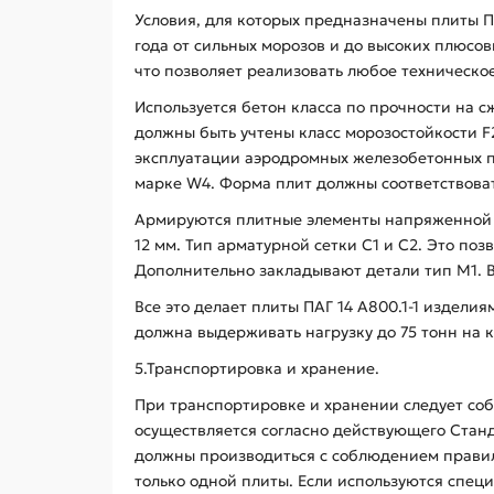
Условия, для которых предназначены плиты П
года от сильных морозов и до высоких плюсов
что позволяет реализовать любое техническо
Используется бетон класса по прочности на с
должны быть учтены класс морозостойкости F
эксплуатации аэродромных железобетонных пл
марке W4. Форма плит должны соответствоват
Армируются плитные элементы напряженной (и
12 мм. Тип арматурной сетки С1 и С2. Это п
Дополнительно закладывают детали тип М1. 
Все это делает плиты ПАГ 14 А800.1-1 издел
должна выдерживать нагрузку до 75 тонн на к
5.Транспортировка и хранение.
При транспортировке и хранении следует соб
осуществляется согласно действующего Станд
должны производиться с соблюдением правил
только одной плиты. Если используются спец