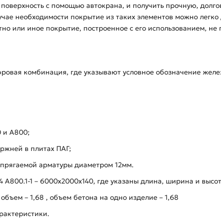
поверхность с помощью автокрана, и получить прочную, долго
учае необходимости покрытие из таких элементов можно легко 
но или иное покрытие, построенное с его использованием, н
фровая комбинация, где указывают условное обозначение жел
0 и А800;
ержней в плитах ПАГ;
напрягаемой арматуры диаметром 12мм.
А800.1-1 – 6000х2000х140, где указаны длина, ширина и высот
объем – 1,68 , объем бетона на одно изделие – 1,68
рактеристики.