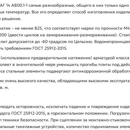
АГ 14 А800.1-1 самые разнообразные, общего в них только одн
ых температур. Все это определяет способ изготовления издел
е решение.
жатие – не менее В25, что соответствует марке по прочности М
200 (двести циклов на замораживание-размораживание). Стоит
ит допускается до -60 градусов по Цельсию. Водонепроницае
ь требованиям ГОСТ 25912-2015.
спользовано предварительное натяжение) арматурой класса Ат 
озволяет в значительной мере уменьшить прогибы плиты под д
Все стальные элементы подвергают антикоррозионной обработ
иями очень высокого качества, обладающими высокими эксплуа
в. м.
людать осторожность, исключать падение и повреждение издели
арта ГОСТ 25912-2015, в горизонтальном положении. Погрузочн
 техники безопасности. При сцеплении за монтажно-стыковоч
иальные такелажные устройства, количество поднимаемых элем