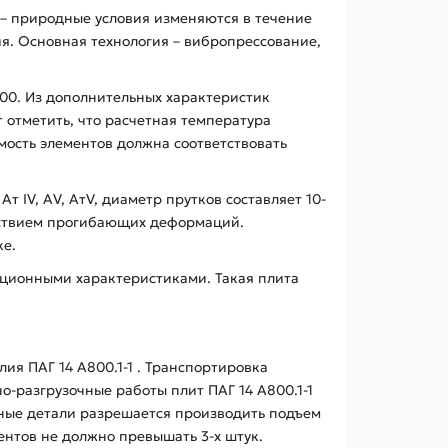
о – природные условия изменяются в течение
ия. Основная технология – вибропрессование,
400. Из дополнительных характеристик
 отметить, что расчетная температура
мость элементов должна соответствовать
IV, АV, АтV, диаметр прутков составляет 10-
ействием прогибающих деформаций.
ке.
тационными характеристиками. Такая плита
я ПАГ 14 А800.1-1 . Транспортировка
о-разгрузочные работы плит ПАГ 14 А800.1-1
ные детали разрешается производить подъем
ентов не должно превышать 3-х штук.