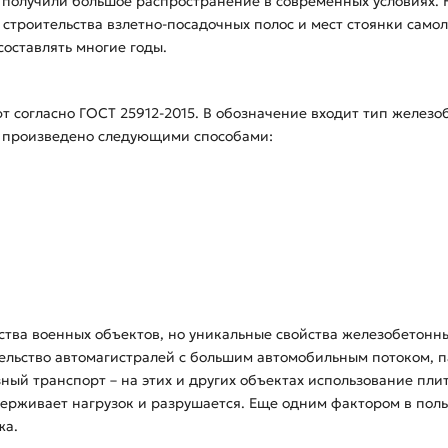
 получили большое распространение в современных условиях. 
строительства взлетно-посадочных полос и мест стоянки самол
составлять многие годы.
т согласно ГОСТ 25912-2015. В обозначение входит тип железоб
 произведено следующими способами:
ства военных объектов, но уникальные свойства железобетонны
тельство автомагистралей с большим автомобильным потоком, п
ый транспорт – на этих и других объектах использование плит 
держивает нагрузок и разрушается. Еще одним фактором в пол
жа.