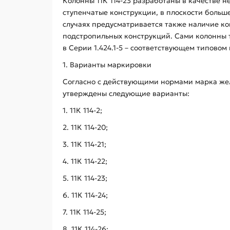
Колонны 11К 114-23 разработаны в качестве 
ступенчатые конструкции, в плоскости больш
случаях предусматривается также наличие ко
подстропильных конструкций. Сами колонны 
в Серии 1.424.1-5 – соответствующем типовом 
1. Варианты маркировки
Согласно с действующими нормами марка жел
утверждены следующие варианты:
1. 11К 114-2;
2. 11К 114-20;
3. 11К 114-21;
4. 11К 114-22;
5. 11К 114-23;
6. 11К 114-24;
7. 11К 114-25;
8. 11К 114-26;