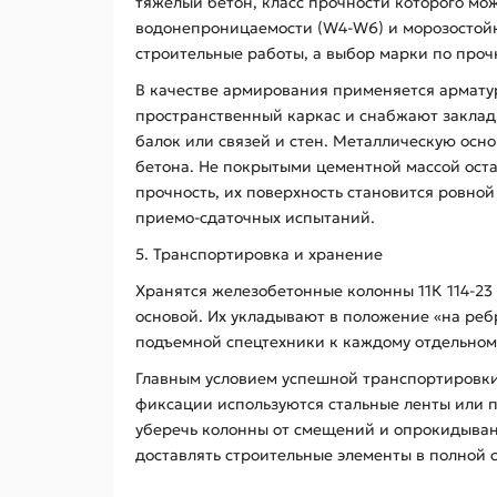
тяжелый бетон, класс прочности которого мож
водонепроницаемости (W4-W6) и морозостойк
строительные работы, а выбор марки по проч
В качестве армирования применяется арматурн
пространственный каркас и снабжают закла
балок или связей и стен. Металлическую ос
бетона. Не покрытыми цементной массой ост
прочность, их поверхность становится ровно
приемо-сдаточных испытаний.
5. Транспортировка и хранение
Хранятся железобетонные колонны 11К 114-2
основой. Их укладывают в положение «на ре
подъемной спецтехники к каждому отдельном
Главным условием успешной транспортировки
фиксации используются стальные ленты или 
уберечь колонны от смещений и опрокидывани
доставлять строительные элементы в полной 