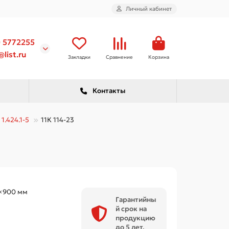
Личный кабинет
) 5772255
list.ru
Закладки
Сравнение
Корзина
Контакты
1.424.1-5
11К 114-23
×900 мм
Гарантийны
й срок на
продукцию
до 5 лет.