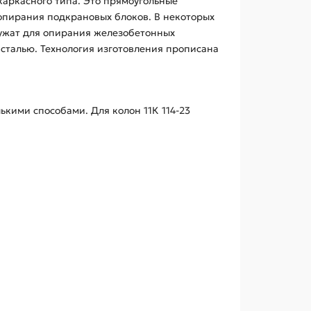
каркасного типа. Это прямоугольные
опирания подкрановых блоков. В некоторых
лужат для опирания железобетонных
сталью. Технология изготовления прописана
кими способами. Для колон 11К 114-23