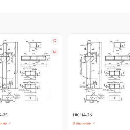
4-25
11К 114-26
ичии ✓
В наличии ✓