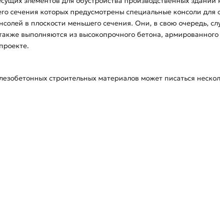
несущих элементов для обустройства производственных зданий 
его сечения которых предусмотрены специальные консоли для 
нсолей в плоскости меньшего сечения. Они, в свою очередь, с
также выполняются из высокопрочного бетона, армированного 
проекте.
езобетонных строительных материалов может писаться несколь