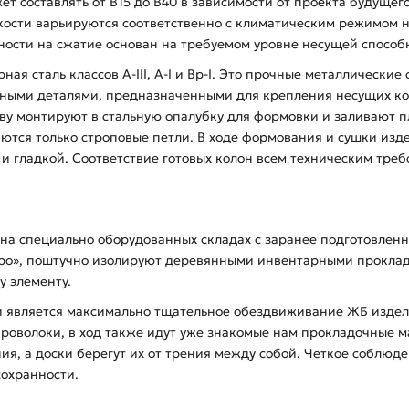
ет составлять от В15 до В40 в зависимости от проекта будущег
ости варьируются соответственно с климатическим режимом на
ности на сжатие основан на требуемом уровне несущей способн
ая сталь классов А-ІІІ, А-І и Вр-І. Это прочные металлические
дными деталями, предназначенными для крепления несущих ко
нову монтируют в стальную опалубку для формовки и заливают
аются только строповые петли. В ходе формования и сушки из
й и гладкой. Соответствие готовых колон всем техническим тре
3 на специально оборудованных складах с заранее подготовле
бро», поштучно изолируют деревянными инвентарными прокла
у элементу.
 является максимально тщательное обездвиживание ЖБ изделий
проволоки, в ход также идут уже знакомые нам прокладочные 
я, а доски берегут их от трения между собой. Четкое соблюде
сохранности.